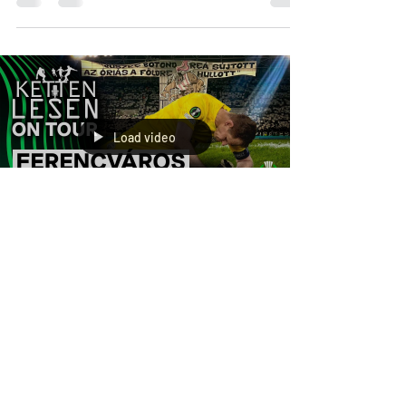
Load video
kettenlesen
2024. febr. 29.
On Tour
Ketten Lesen On Tour:
Ferencváros - Olympiacos
Hosszú idő után újra Ketten Lesen On Tour. A Fradi