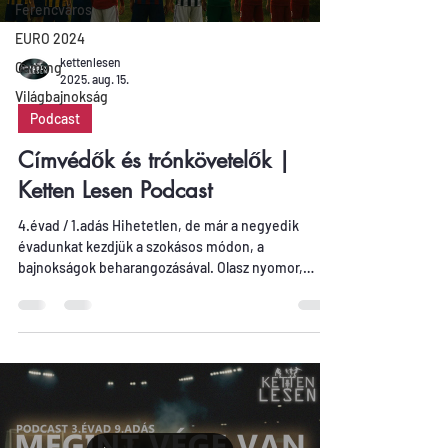
Ferencváros
EURO 2024
kettenlesen
Gaming
2025. aug. 15.
Világbajnokság
Podcast
Címvédők és trónkövetelők |
Ketten Lesen Podcast
4.évad / 1.adás Hihetetlen, de már a negyedik
évadunkat kezdjük a szokásos módon, a
bajnokságok beharangozásával. Olasz nyomor,
német kiárusítás, spanyol szieszta és angol izmozás
mielőtt útjára indul a szezon.