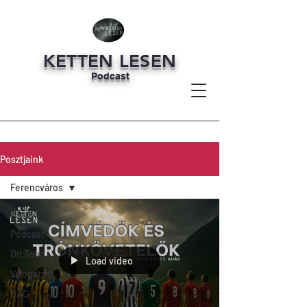
KETTEN LESEN
Podcast
Posztjaink
Ferencváros
Mind
Podcast
On Tour
Load video
Válogatott
DAC