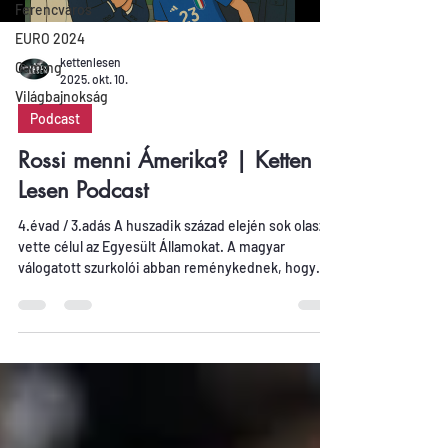
Ferencváros
EURO 2024
kettenlesen
Gaming
2025. okt. 10.
Világbajnokság
Podcast
Rossi menni Ámerika? | Ketten
Lesen Podcast
4.évad / 3.adás A huszadik század elején sok olasz
vette célul az Egyesült Államokat. A magyar
válogatott szurkolói abban reménykednek, hogy
Marco Rossi feleleveníti ezt a szép hagyományt és
vele együtt a csapat is átteszi a székhelyét a nagy
vízen túlra jövő nyáron egy hónapra. Jön az észak-
amerikai VB, de kérdés, hogy vajon mi jövünk-e?