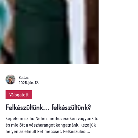
Balázs
2025. jún. 12.
Válogatott
Felkészültünk... felkészültünk?
képek: mlsz.hu Nehéz mérkőzéseken vagyunk túl,
és mielőtt a vészharangot kongatnánk, kezeljük