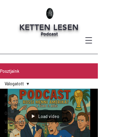
KETTEN LESEN
Podcast
Posztjaink
Válogatott
Mind
Podcast
On Tour
Load video
Válogatott
DAC