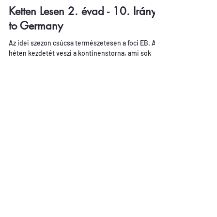
2024. jún. 12.
Podcast
Ketten Lesen 2. évad - 10. Irány
to Germany
Az idei szezon csúcsa természetesen a foci EB. A
héten kezdetét veszi a kontinenstorna, ami sok
érdekes kérdést vet fel számunkra is. Ki...