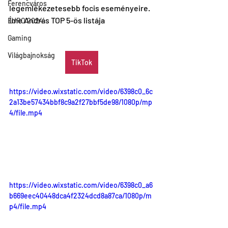
Ferencváros
legemlékezetesebb focis eseményeire. 
Íme András TOP 5-ös listája
EURO 2024
Gaming
Világbajnokság
TikTok
https://video.wixstatic.com/video/6398c0_6c
2a13be57434bbf8c9a2f27bbf5de98/1080p/mp
4/file.mp4
https://video.wixstatic.com/video/6398c0_a6
b669eec40448dca4f2324dcd8a87ca/1080p/m
p4/file.mp4