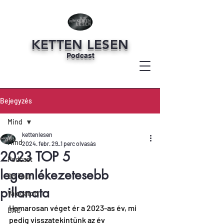
KETTEN LESEN
Podcast
Bejegyzés
Mind
kettenlesen
Mind
2024. febr. 29.
1 perc olvasás
2023 TOP 5
Podcast
legemlékezetesebb
On Tour
pillanata
Válogatott
Hamarosan véget ér a 2023-as év, mi 
DAC
pedig visszatekintünk az év 