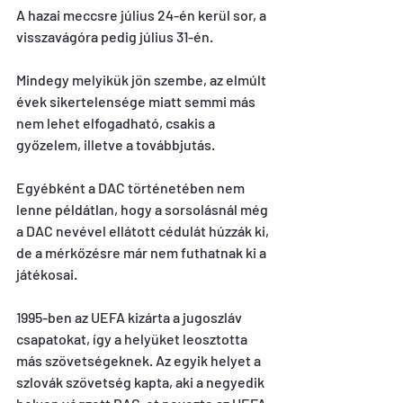
A hazai meccsre július 24-én kerül sor, a 
visszavágóra pedig július 31-én.
Mindegy melyikük jön szembe, az elmúlt 
évek sikertelensége miatt semmi más 
nem lehet elfogadható, csakis a 
győzelem, illetve a továbbjutás.
Egyébként a DAC történetében nem 
lenne példátlan, hogy a sorsolásnál még 
a DAC nevével ellátott cédulát húzzák ki, 
de a mérkőzésre már nem futhatnak ki a 
játékosai. 
1995-ben az UEFA kizárta a jugoszláv 
csapatokat, így a helyüket leosztotta 
más szövetségeknek. Az egyik helyet a 
szlovák szövetség kapta, aki a negyedik 