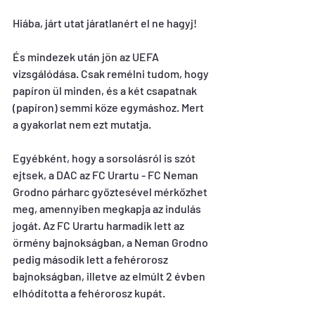
Hiába, járt utat járatlanért el ne hagyj!
És mindezek után jön az UEFA 
vizsgálódása. Csak remélni tudom, hogy 
papíron ül minden, és a két csapatnak 
(papíron) semmi köze egymáshoz. Mert 
a gyakorlat nem ezt mutatja.
Egyébként, hogy a sorsolásról is szót 
ejtsek, a DAC az FC Urartu - FC Neman 
Grodno párharc győztesével mérkőzhet 
meg, amennyiben megkapja az indulás 
jogát. Az FC Urartu harmadik lett az 
örmény bajnokságban, a Neman Grodno 
pedig második lett a fehérorosz 
bajnokságban, illetve az elmúlt 2 évben 
elhódította a fehérorosz kupát.