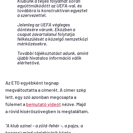
Klubunk a teljes folyamat során 
együttműködött az UEFA-val, és 
továbbra is konstruktívan egyeztet 
a szervezettel.
Jelenleg az UEFA végleges 
döntésére várunk. Eközben a 
csapat zavartalanul folytatja 
felkészülését a közelgő nemzetközi 
mérkőzésekre.
További tájékoztatást adunk, amint 
újabb hivatalos információ válik 
elérhetővé
.
Az ETO egyébként tegnap 
megváltoztatta a címerét. A címer szép 
lett, egy szó azonban megcsapta a 
fülemet a 
bemutató videót
 nézve. Majd 
a rövid kísérőszövegben is megtaláltam.
"A klub színei – a zöld-fehér –, a pajzs, a 
koszorú mind végigkísérik közös 