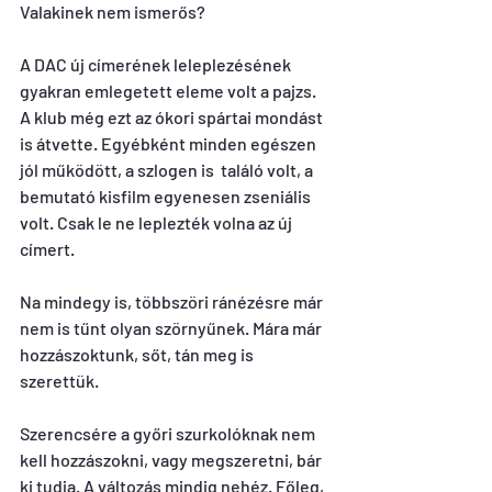
Valakinek nem ismerős?
A DAC új címerének leleplezésének 
gyakran emlegetett eleme volt a pajzs. 
A klub még ezt az ókori spártai mondást 
is átvette. Egyébként minden egészen 
jól működött, a szlogen is  találó volt, a 
bemutató kisfilm egyenesen zseniális 
volt. Csak le ne leplezték volna az új 
címert.
Na mindegy is, többszöri ránézésre már 
nem is tűnt olyan szörnyűnek. Mára már 
hozzászoktunk, sőt, tán meg is 
szerettük.
Szerencsére a győri szurkolóknak nem 
kell hozzászokni, vagy megszeretni, bár 
ki tudja. A változás mindig nehéz. Főleg, 