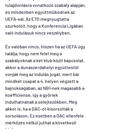
tulajdonlásra vonatkozó szabály alapján, 
és mindenben együttműködnek az 
UEFA-val. Az ETO megnyugtatta 
szurkolóit, hogy a Konferencia Ligában 
való indulásuk nincs veszélyben.
És valóban nincs, hiszen ha az UEFA úgy 
találja, hogy nem felel meg a 
szabályoknak a két klub közti kapcsolat, 
akkor a dunaszerdahelyi együttestől 
vonják meg az indulás jogát, mert bár 
mindkét csapat a 4. helyen végzett a 
bajnokságában, az NB1-nek magasabb a 
koefficiense, így a győriek 
indulhatnának a selejtezőkben. Még 
akkor is, ha a DAC-ot kisorsolták a 
sorsoláson. Ez esetben a DAC ellenfele 
mérkőzés nélkül juthat a következő 