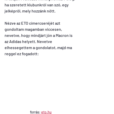
ha szeretett klubunkról van szó, egy 
jelképről, mely hozzánk nőtt.
Nézve az ETO címercseréjét azt 
gondoltam magamban viccesen, 
nevetve, hogy mindjárt jön a Macron is 
az Adidas helyett. Nevetve 
elhessegettem a gondolatot, majd ma 
reggel ez fogadott:
forrás: 
eto.hu