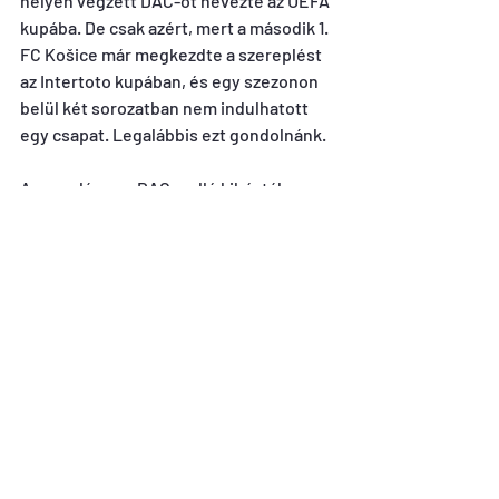
helyen végzett DAC-ot nevezte az UEFA 
kupába. De csak azért, mert a második 1. 
FC Košice már megkezdte a szereplést 
az Intertoto kupában, és egy szezonon 
belül két sorozatban nem indulhatott 
egy csapat. Legalábbis ezt gondolnánk.
A sorsoláson a DAC mellé kihúzták az 
Újpestet. Később azonban korrigált az 
UEFA, és visszamenőleg elfogadta a 
kassai csapat nevezését, így az 1. FC 
Košice indult az UEFA kupában is, és 
búcsúzott is kettős vereséggel. Az 
Újpest Kassán 1:0-ra, Budapesten pedig 
2:1-re győzött.
Az Új Szó akkori cikke:
https://library.hungaricana.hu/hu/view/
UjSzo_1995_07/?pg=94&layout=s