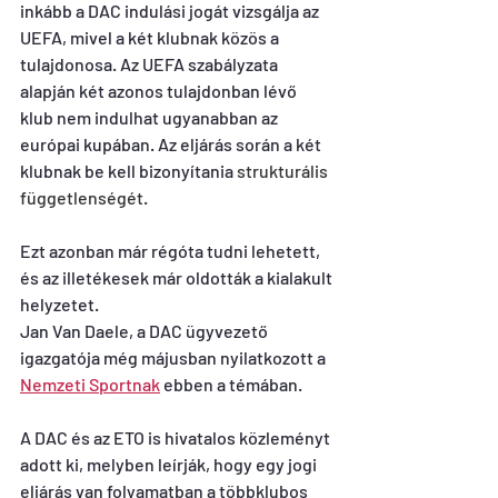
inkább a DAC indulási jogát vizsgálja az 
UEFA, mivel a két klubnak közös a 
tulajdonosa. Az UEFA szabályzata 
alapján két azonos tulajdonban lévő 
klub nem indulhat ugyanabban az 
európai kupában. Az eljárás során a két 
klubnak be kell bizonyítania 
strukturális 
függetlenségét
.
Ezt azonban már régóta tudni lehetett, 
és az illetékesek már oldották a kialakult 
helyzetet.
Jan Van Daele, a DAC ügyvezető 
igazgatója még májusban nyilatkozott a 
Nemzeti Sportnak
 ebben a témában.
A DAC és az ETO is hivatalos közleményt 
adott ki, melyben leírják, hogy egy jogi 
eljárás van folyamatban a többklubos 