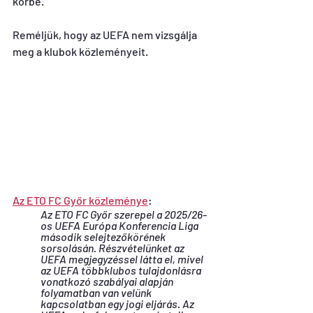
körbe.
Reméljük, hogy az UEFA nem vizsgálja 
meg a klubok közleményeit.
Az ETO FC Győr közleménye
:
Az ETO FC Győr szerepel a 2025/26-
os UEFA Európa Konferencia Liga 
második selejtezőkörének 
sorsolásán. Részvételünket az 
UEFA megjegyzéssel látta el, mivel 
az UEFA többklubos tulajdonlásra 
vonatkozó szabályai alapján 
folyamatban van velünk 
kapcsolatban egy jogi eljárás. Az 