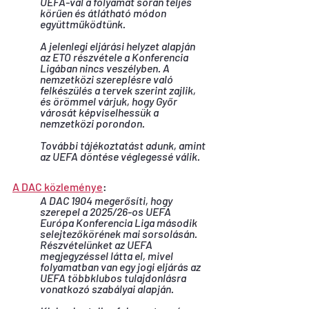
UEFA-val a folyamat során teljes 
körűen és átlátható módon 
együttműködtünk.
A jelenlegi eljárási helyzet alapján 
az ETO részvétele a Konferencia 
Ligában nincs veszélyben. A 
nemzetközi szereplésre való 
felkészülés a tervek szerint zajlik, 
és örömmel várjuk, hogy Győr 
városát képviselhessük a 
nemzetközi porondon.
További tájékoztatást adunk, amint 
az UEFA döntése véglegessé válik.
A DAC közleménye
:
A DAC 1904 megerősíti, hogy 
szerepel a 2025/26-os UEFA 
Európa Konferencia Liga második 
selejtezőkörének mai sorsolásán. 
Részvételünket az UEFA 
megjegyzéssel látta el, mivel 
folyamatban van egy jogi eljárás az 
UEFA többklubos tulajdonlásra 
vonatkozó szabályai alapján.