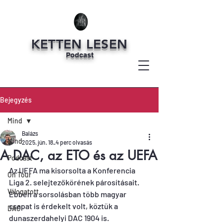
KETTEN LESEN
Podcast
Bejegyzés
Mind
Balázs
Mind
2025. jún. 18.
4 perc olvasás
A DAC, az ETO és az UEFA
Podcast
Az UEFA ma kisorsolta a Konferencia 
On Tour
Liga 2. selejtezőkörének párosításait. 
Válogatott
Ebben a sorsolásban több magyar 
csapat is érdekelt volt, köztük a 
DAC
dunaszerdahelyi DAC 1904 is.