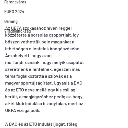
Ferencváros
EURO 2024
Gaming
Az UEFA szokásához híven reggel 
Világbajnokság
közzétette a sorsolás csoportjait, így 
bőszen vethettük bele magunkat a 
lehetséges ellenfelek böngészésébe. 
Ám ahelyett, hogy azon 
morfondíroznánk, hogy melyik csapatot 
szeretnénk ellenfélnek, egészen más 
téma foglalkoztatta a szlovák és a 
magyar sportújságírást. Ugyanis a DAC 
és az ETO neve mellé egy kis csillag 
került, a megjagyzéshez pedig az, hogy 
a két klub indulása bizonytalan, mert az 
UEFA vizsgálódik.
A DAC és az ETO indulási jogát, főleg 