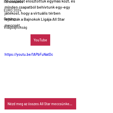
36 csapatot elosztottuk egymás közt, és 
Ferencváros
minden csapatból behívtunk egy-egy 
EURO 2024
játékost, hogy a virtuális térben 
Gaming
lejátszák a Bajnokok Ligája All Star 
meccsét.
Világbajnokság
YouTube
https://youtu.be/1APbFuNatDc
Nézd meg az összes All Star meccsünket a YouTube-on