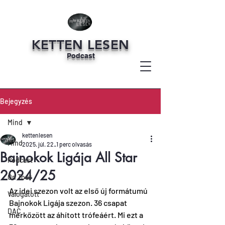
KETTEN LESEN
Podcast
Bejegyzés
Mind
kettenlesen
Mind
2025. júl. 22.
1 perc olvasás
Bajnokok Ligája All Star
Podcast
2024/25
On Tour
Az idei szezon volt az első új formátumú 
Válogatott
Bajnokok Ligája szezon. 36 csapat 
DAC
mérkőzött az áhított trófeáért. Mi ezt a 