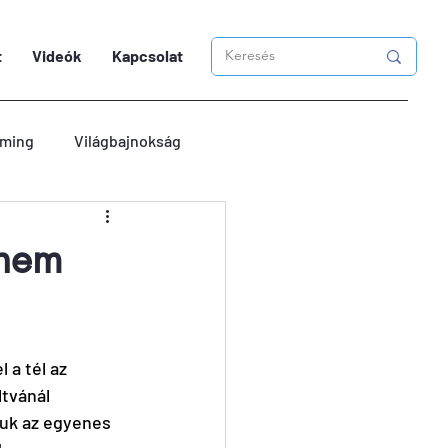
t
Videók
Kapcsolat
ming
Világbajnokság
 nem
a tél az 
tvánál 
juk az egyenes 