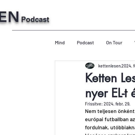
SEN
Podcast
Mind
Podcast
On Tour
kettenlesen
2024. f
Ketten Le
nyer EL-t
Frissítve:
2024. febr. 29.
Nem teljesen önként 
európai futballban az
fordulnak, utóbbiakn