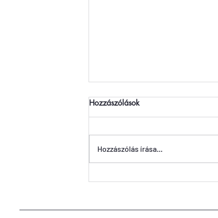
Hozzászólások
Hozzászólás írása...
Volt egyszer egy vadvébé |
Ketten Lesen Podcast