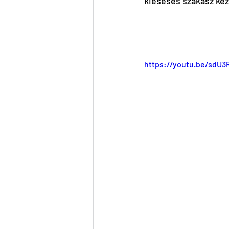
kieséses szakasz kez
https://youtu.be/sdU3