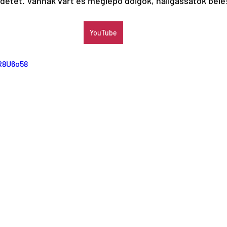
detét. Vannak várt és meglepő dolgok, hallgassatok bele
YouTube
R8U6o58