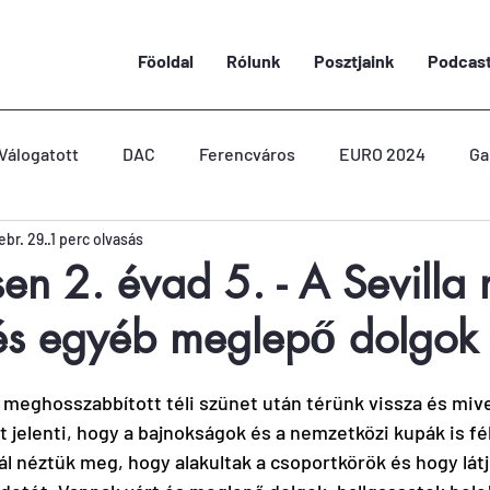
Föoldal
Rólunk
Posztjaink
Podcas
Válogatott
DAC
Ferencváros
EURO 2024
Ga
ebr. 29.
1 perc olvasás
sen 2. évad 5. - A Sevilla
 és egyéb meglepő dolgok
meghosszabbított téli szünet után térünk vissza és mivel 
t jelenti, hogy a bajnokságok és a nemzetközi kupák is fél
ál néztük meg, hogy alakultak a csoportkörök és hogy lát