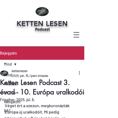
KETTEN LESEN
Podcast
Bejegyzés
Mind
kettenlesen
Mind
2025. jún. 15.
1 perc olvasás
Ketten Lesen Podcast 3.
Podcast
évad - 10. Európa uralkodói
On Tour
Frissítve:
2025. júl. 6.
Válogatott
Véget ért a szezon, megkoronázták 
DAC
Európa új uralkodóit. Mi pedig 