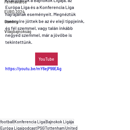
kitárgyaltuk a Bajnokok Ligája, az 
Ferencváros
Európa Liga és a Konferencia Liga 
EURO 2024
hajrájának eseményeit. Megnéztük 
mennyire jöttek be az év eleji tippjeink, 
Gaming
és fél szemmel, vagy talán inkább 
Világbajnokság
negyed szemmel, már a jövőbe is 
tekintettünk.
YouTube
https://youtu.be/mY6ejP99EAg
football
Konferencia Liga
Bajnokok Ligája
Európa Liga
podcast
PSG
Tottenham
United