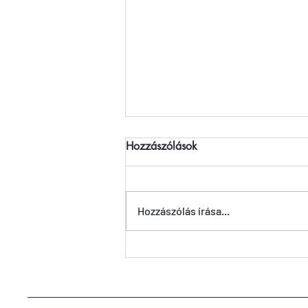
Hozzászólások
Hozzászólás írása...
Ketten Lesen Podcast 3. évad -
8. Futballbonbonok