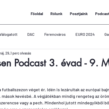
Föoldal
Rólunk
Posztjaink
Podcas
Válogatott
DAC
Ferencváros
EURO 2024
Ga
áj. 29.
1 perc olvasás
sen Podcast 3. évad - 9. 
a futballszezon véget ér. Idén is lezárultak az európai ba
 mások kevésbé. A végjátékban mindig rengeteg az öröm,
 szerencse vagy a pech. Mindenhol jutott mindegyikből b