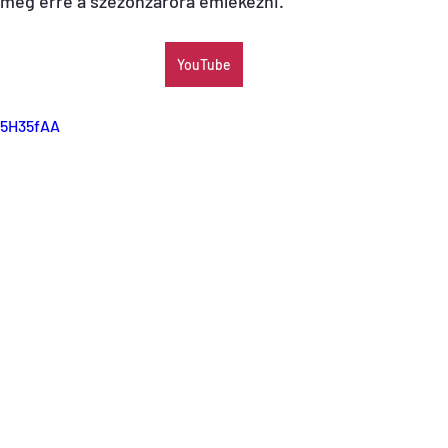
még erre a szezonzáróra emlékezni.
YouTube
X5H35fAA