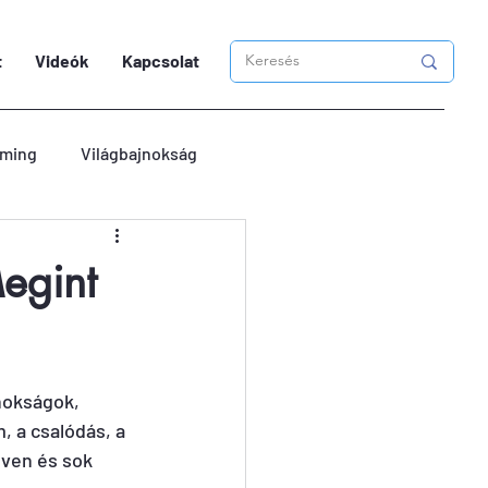
t
Videók
Kapcsolat
ming
Világbajnokság
Megint
jnokságok, 
 a csalódás, a 
őven és sok 