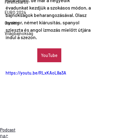
Hihetetlen, de már a negyedik 
Ferencváros
évadunkat kezdjük a szokásos módon, a 
EURO 2024
bajnokságok beharangozásával. Olasz 
nyomor, német kiárusítás, spanyol 
Gaming
szieszta és angol izmozás mielőtt útjára 
Világbajnokság
indul a szezon. 
YouTube
https://youtu.be/RLxKAoL8a3A
Podcast
DAC