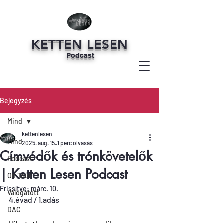
KETTEN LESEN
Podcast
Bejegyzés
Mind
kettenlesen
Mind
2025. aug. 15.
1 perc olvasás
Címvédők és trónkövetelők
Podcast
| Ketten Lesen Podcast
On Tour
Frissítve:
márc. 10.
Válogatott
4.évad / 1.adás
DAC