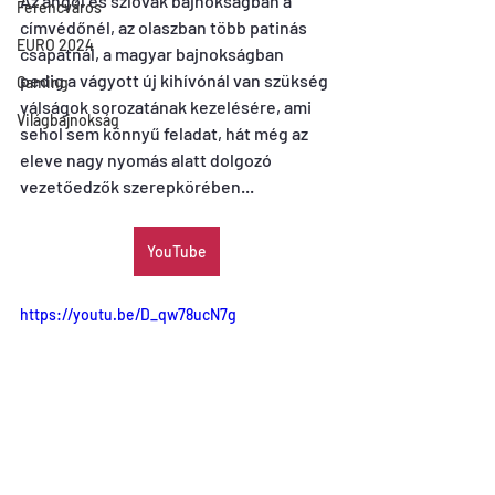
Az angol és szlovák bajnokságban a 
Ferencváros
címvédőnél, az olaszban több patinás 
EURO 2024
csapatnál, a magyar bajnokságban 
pedig a vágyott új kihívónál van szükség 
Gaming
válságok sorozatának kezelésére, ami 
Világbajnokság
sehol sem könnyű feladat, hát még az 
eleve nagy nyomás alatt dolgozó 
vezetőedzők szerepkörében...
YouTube
https://youtu.be/D_qw78ucN7g