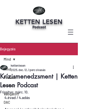
KETTEN LESEN
Podcast
Bejegyzés
Mind
kettenlesen
Mind
2025. dec. 12.
1 perc olvasás
Krízismenedzsment | Ketten
Podcast
Lesen Podcast
On Tour
Frissítve:
márc. 10.
Válogatott
4.évad / 4.adás
DAC