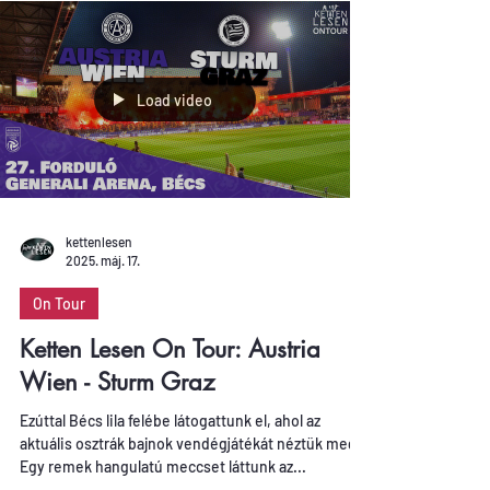
csapatok a gólokkal sem maradtak adósak.
Load video
kettenlesen
2025. máj. 17.
On Tour
Ketten Lesen On Tour: Austria
Wien - Sturm Graz
Ezúttal Bécs lila felébe látogattunk el, ahol az
aktuális osztrák bajnok vendégjátékát néztük meg.
Egy remek hangulatú meccset láttunk az...