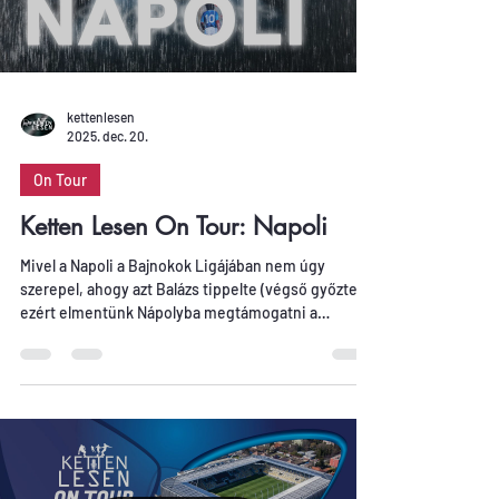
kettenlesen
2025. dec. 20.
On Tour
Ketten Lesen On Tour: Napoli
Mivel a Napoli a Bajnokok Ligájában nem úgy
szerepel, ahogy azt Balázs tippelte (végső győztes),
ezért elmentünk Nápolyba megtámogatni a
hazaiakat a Qarabag elleni Bajnokok Ligája főtáblás
összecsapáson.