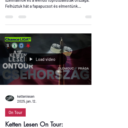
szélmalmok és a leendő topfutballisták országa.
Felhúztuk hát a fapapucsot és elmentünk...
Load video
kettenlesen
2025. jan. 12.
On Tour
Ketten Lesen On Tour: