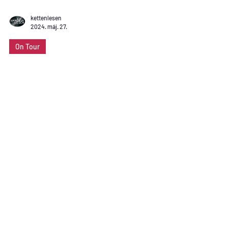
kettenlesen
2024. máj. 27.
On Tour
Ketten Lesen On Tour: Győri ETO
FC - Vasas FC
Nem volt kimondott terv, de úgy alakult, hogy idén
gyűjtjük a zöld-fehér csapatokat. Feljutási
csúcsrangadót, amolyan feljutási döntőt...
Load video