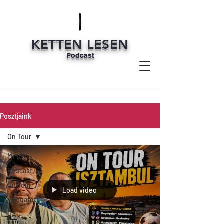
KETTEN LESEN
Podcast
Posztjaink
On Tour
Mind
Podcast
On Tour
Load video
Válogatott
DAC