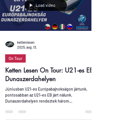
Load video
kettenlesen
2025. aug. 13.
On Tour
Ketten Lesen On Tour: U21-es EB
Dunaszerdahelyen
Júniusban U21-es Európabajnokságon jártunk,
pontosabban az U21-es EB járt nálunk.
Dunaszerdahelyen rendeztek három
csoportmeccset és egy negyeddöntőt. A
hangulatfelelősök a csehek voltak, akik szép
számmal képviseltették magukat az
utánpótlástornán. A hangulat tehát adott volt és a