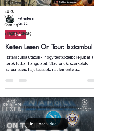
Ferencváros
EURO
2024
kettenlesen
jún. 23.
Gaming
Világbajnokság
On Tour
Ketten Lesen On Tour: Isztambul
Isztambulba utazunk, hogy testközelből éljük át a
török futball hangulatát. Stadionok, szurkolók,
városnézés, hajókázások, naplemente a
Boszporuszon és persze rengeteg meccsnapos
élmény egyetlen túrában. A túra során több török
bajnokit is megnéztünk: Başakşehir - Kasımpaşa
Eyüpspor - Gaziantep Galatasaray – Fenerbahçe
Beşiktaş – Karagümrük Isztambul elképesztő város,
de futballszemmel még különlegesebb:
szenvedélyes szurkolók, ikonikus klubok,
hangulatos stadionok és az a bi
Load video