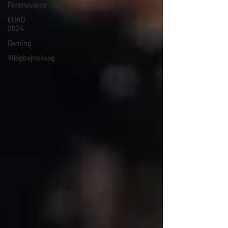
Ferencváros
EURO
2024
Gaming
Világbajnokság