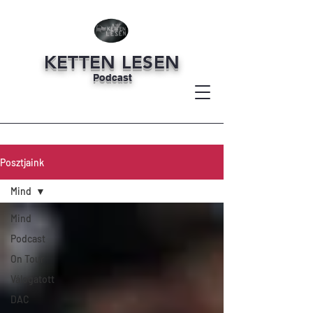
KETTEN LESEN
Podcast
Posztjaink
Mind
Mind
Podcast
On Tour
Válogatott
DAC