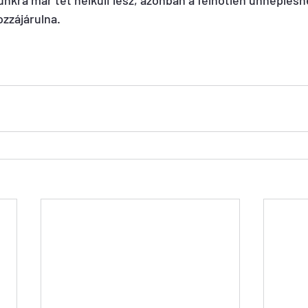
unkra már tét nélküli lesz, azonban a felhőtlen ünneplésh
zzájárulna.