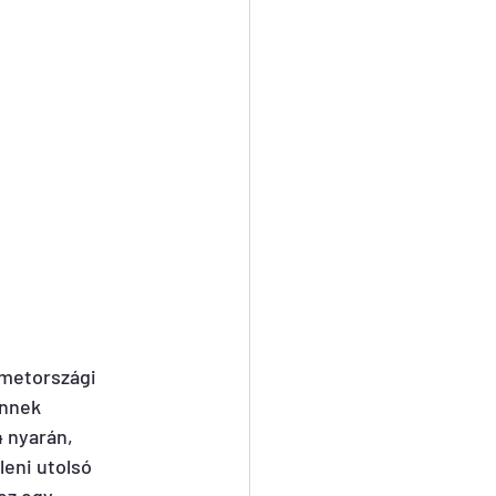
émetországi 
ennek 
 nyarán, 
eni utolsó 