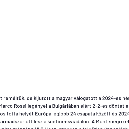
 reméltük, de kijutott a magyar válogatott a 2024-es n
arco Rossi legényei a Bulgáriában elért 2-2-es döntetl
sította helyét Európa legjobb 24 csapata között és 2024
rmadszor ott lesz a kontinensviadalon. A Montenegró ell