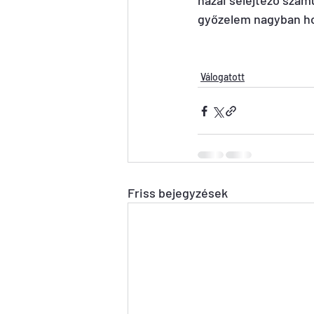
hazai selejtező szám
győzelem nagyban ho
Válogatott
Friss bejegyzések