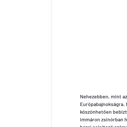
Nehezebben, mint azt
Európabajnokságra. M
köszönhetően bebizto
immáron zsinórban ha