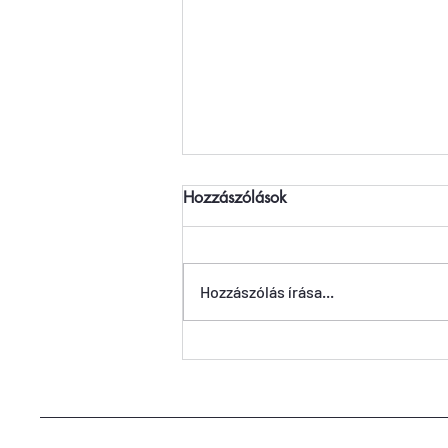
Hozzászólások
Hozzászólás írása...
Rossi menni Ámerika? |
Ketten Lesen Podcast