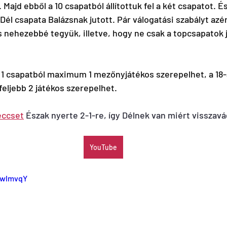
 Majd ebből a 10 csapatból állítottuk fel a két csapatot. 
Dél csapata Balázsnak jutott. Pár válogatási szabályt azér
nehezebbé tegyük, illetve, hogy ne csak a topcsapatok j
1 csapatból maximum 1 mezőnyjátékos szerepelhet, a 18-
feljebb 2 játékos szerepelhet.
eccset
 Észak nyerte 2-1-re, így Délnek van miért visszavá
YouTube
KwlmvqY