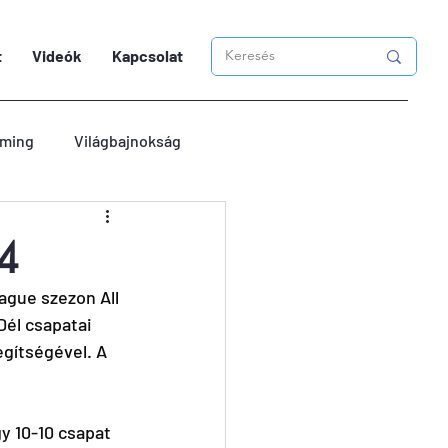
t
Videók
Kapcsolat
ming
Világbajnokság
24
ague szezon All 
Dél csapatai 
egítségével. A 
y 10-10 csapat 