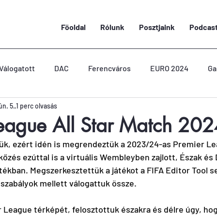
Föoldal
Rólunk
Posztjaink
Podcas
Válogatott
DAC
Ferencváros
EURO 2024
Ga
ún. 5.
1 perc olvasás
League All Star Match 20
ük, ezért idén is megrendeztük a 2023/24-as Premier Le
zés ezúttal is a virtuális Wembleyben zajlott, Észak és 
tékban. Megszerkesztettük a játékot a FIFA Editor Tool s
 szabályok mellett válogattuk össze.
League térképét, felosztottuk északra és délre úgy, hog