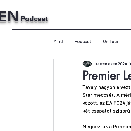
SEN
Podcast
Mind
Podcast
On Tour
kettenlesen
2024. j
Premier 
Tavaly nagyon élvezt
Star meccsét. A mérkő
között, az EA FC24 já
két csapatot szigorú
Megnéztük a Premier 