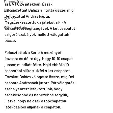
Ferencváros
az EA FC24 játékban. Észak 
válogatottját Balázs állította össze, míg 
EURO 2024
Délt ezúttal András kapta. 
Gaming
Megszerkesztettük a játékot a FIFA 
Világbajnokság
Editor Tool segítségével. A két csapatot 
szigorú szabályok mellett válogattuk 
össze.
Felosztottuk a Serie A mezőnyét 
északra és délre úgy, hogy 10-10 csapat 
jusson mindkét félre. Majd ebből a 10 
csapatból állítottuk fel a két csapatot. 
Északot Balázs válogatta össze, míg Dél 
csapata Andrásnak jutott. Pár válogatási 
szabályt azért lefektettünk, hogy 
érdekesebbé és nehezebbé tegyük, 
illetve, hogy ne csak a topcsapatok 
játékosaiból álljanak a csapatok.