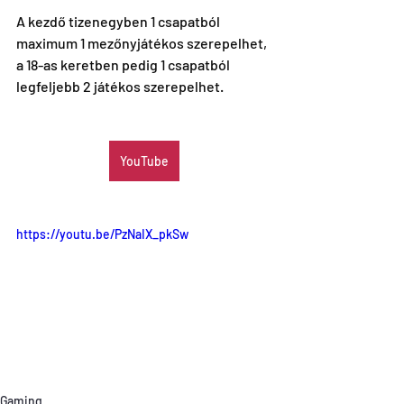
A kezdő tizenegyben 1 csapatból 
maximum 1 mezőnyjátékos szerepelhet, 
a 18-as keretben pedig 1 csapatból 
legfeljebb 2 játékos szerepelhet.
YouTube
https://youtu.be/PzNaIX_pkSw
Gaming