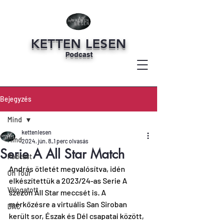
KETTEN LESEN
Podcast
Bejegyzés
Mind
kettenlesen
Mind
2024. jún. 8.
1 perc olvasás
Serie A All Star Match
Podcast
András ötletét megvalósítva, idén 
On Tour
elkészítettük a 2023/24-as Serie A 
Válogatott
szezon All Star meccsét is. A 
mérkőzésre a virtuális San Siroban 
DAC
került sor, Észak és Dél csapatai között, 